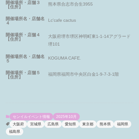
開催場所・店舗３
熊本県合志市合生3955
【住所】
開催場所名・店舗名
Lc'cafe cactus
４
開催場所・店舗４
大阪府堺市堺区神明町東1-1-14アグラード
【住所】
堺101
開催場所名・店舗名
KOGUMA CAFE.
５
開催場所・店舗５
福岡県福岡市中央区白金1-9-7-3-1階
【住所】
センイルイベント情報
2025年10月
大阪府
宮城県
広島県
愛知県
東京都
熊本県
福岡県
福島県