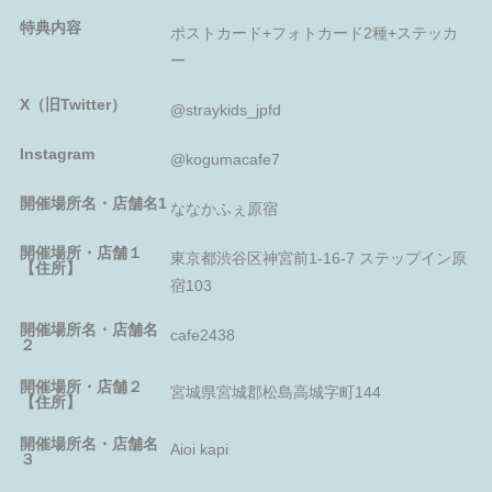
特典内容
ポストカード+フォトカード2種+ステッカ
ー
X（旧Twitter）
@straykids_jpfd
Instagram
@kogumacafe7
開催場所名・店舗名1
ななかふぇ原宿
開催場所・店舗１
東京都渋谷区神宮前1-16-7 ステップイン原
【住所】
宿103
開催場所名・店舗名
cafe2438
２
開催場所・店舗２
宮城県宮城郡松島高城字町144
【住所】
開催場所名・店舗名
Aioi kapi
３