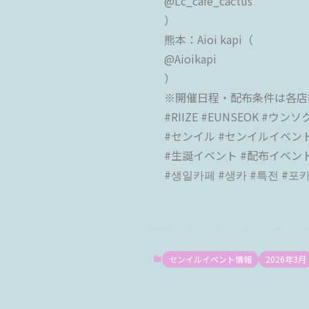
@Lc_cafe_cactus
）
熊本：Aioi kapi（
@Aioikapi
）
※開催日程・配布条件は各店
#RIIZE #EUNSEOK #ウンソク
#センイル #センイルイベント
#生誕イベント #配布イベント
#생일카페 #생카 #특전 #포카
センイルイベント情報
2026年3月