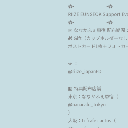
✿•┈┈┈┈┈┈┈•✿
RIIZE EUNSEOK Support Ev
✿•┈┈┈┈┈┈┈•✿
📅 ななかふぇ原宿 配布期間：3/
🎁 Gift（カップホルダーな
ポストカード1枚＋フォトカ
📣 ：
@riize_japanFD
🏪 特典配布店舗
東京：ななかふぇ原宿（
@nanacafe_tokyo
）
大阪：Lc’cafe cactus（