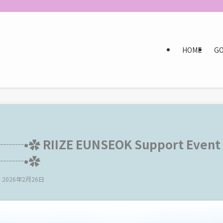
HOME
G
✿ RIIZE EUNSEOK Support Event
┈┈•✿
2026年2月26日