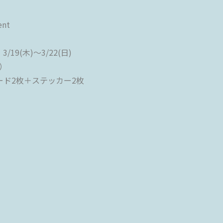
ent
19(木)〜3/22(日)
し）
ード2枚＋ステッカー2枚