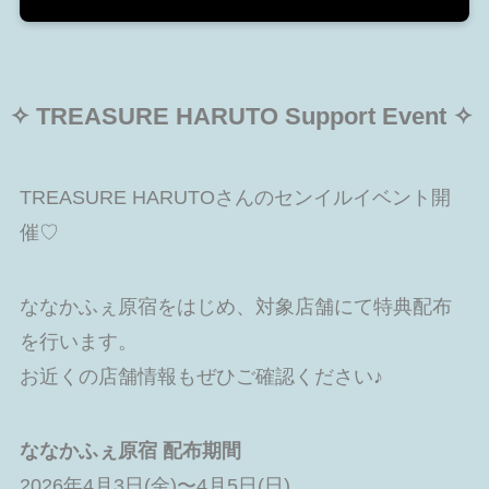
✧ TREASURE HARUTO Support Event ✧
TREASURE HARUTOさんのセンイルイベント開
催♡
ななかふぇ原宿をはじめ、対象店舗にて特典配布
を行います。
お近くの店舗情報もぜひご確認ください♪
ななかふぇ原宿 配布期間
2026年4月3日(金)〜4月5日(日)