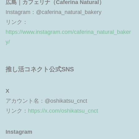
広島｜カフェリナ（Caferina Natural）
Instagram：@caferina_natural_bakery
リンク：
https://www.instagram.com/caferina_natural_baker
y/
推し活コネクト公式SNS
X
アカウント名：@oshikatsu_cnct
リンク：
https://x.com/oshikatsu_cnct
Instagram