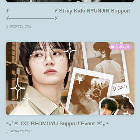
⚡────────────⚡ Stray Kids HYUNJIN Support
⚡────────────⚡
2026年2月26日
2026年3月
⋆｡˚✶ TXT BEOMGYU Support Event ✶˚｡⋆
2026年2月26日