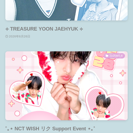
⟡ TREASURE YOON JAEHYUK ⟡
2026年6月26日
2026年6月
˚｡⋆ NCT WISH リク Support Event ⋆｡˚